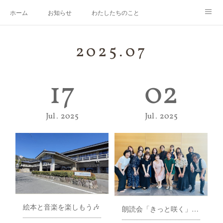
ホーム
お知らせ
わたしたちのこと
メンバー紹介
活動の記録
くらぶ概要
お問合せ
2025
.
07
17
02
Jul
2025
Jul
2025
絵本と音楽を楽しもう🎶
朗読会「きっと咲く」終演致しました。✨💐💖