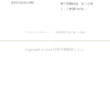
8月31日(日)13時…
第17回朗読会「きっと咲
く」ご来場のお礼…
プライバシーポリシー
特定商取引法に基づく表記
Copyright ©
2026
日和乃家朗読くらぶ
.