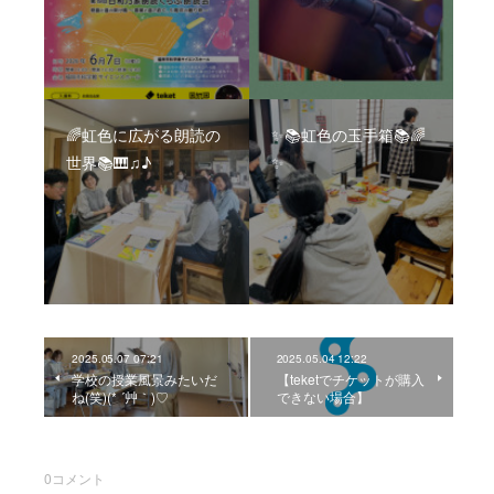
🌈虹色に広がる朗読の
✨📚虹色の玉手箱📚🌈
世界📚🎹♫♪
✨
2025.05.07 07:21
2025.05.04 12:22
学校の授業風景みたいだ
【teketでチケットが購入
ね(笑)(* ´艸｀)♡
できない場合】
0
コメント