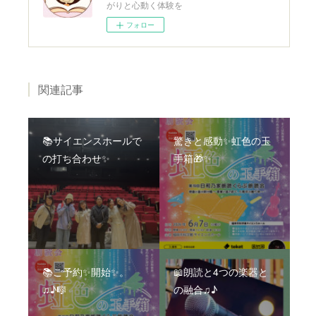
がりと心動く体験を
フォロー
関連記事
📚サイエンスホールで
驚きと感動✨虹色の玉
の打ち合わせ✨
手箱🎁✨
📚ご予約✨開始✨。
📖朗読と4つの楽器と
♫♪🎼
の融合♫♪